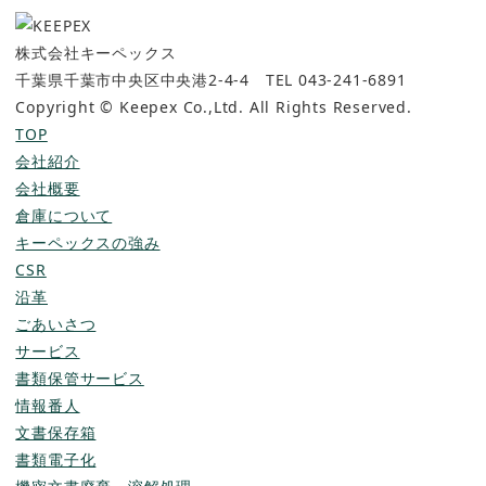
ー
シ
株式会社キーペックス
千葉県千葉市中央区中央港2-4-4 TEL 043-241-6891
ョ
Copyright © Keepex Co.,Ltd. All Rights Reserved.
ン
TOP
会社紹介
会社概要
倉庫について
キーペックスの強み
CSR
沿革
ごあいさつ
サービス
書類保管サービス
情報番人
文書保存箱
書類電子化