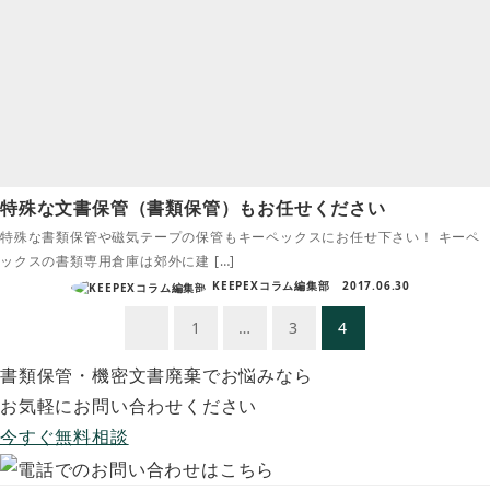
特殊な文書保管（書類保管）もお任せください
特殊な書類保管や磁気テープの保管もキーペックスにお任せ下さい！ キーペ
ックスの書類専用倉庫は郊外に建 […]
KEEPEXコラム編集部
2017.06.30
投
1
…
3
4
稿
書類保管・機密文書廃棄でお悩みなら
ナ
お気軽にお問い合わせください
ビ
今すぐ無料相談
ゲ