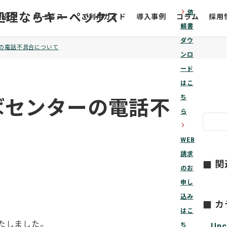
依
arrow_forward_ios
社紹介
サービス
ご利用ガイド
導入事例
コラム
採用
頼書
ダウ
の電話不具合について
ンロ
ード
はこ
ち
ばセンターの電話不
ら
arrow_forward_ios
WEB
請求
関
のお
申し
込み
カ
はこ
いたしました。
Unc
ち