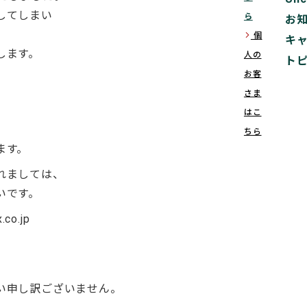
してしまい
ら
お
個
arrow_forward_ios
キ
します。
人の
ト
お客
さま
はこ
ちら
ます。
れましては、
いです。
o.jp
い申し訳ございません。