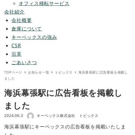
オフィス移転サービス
会社紹介
会社概要
倉庫について
キーペックスの強み
CSR
沿革
ごあいさつ
TOPページ
お知らせ一覧
トピックス
海浜幕張駅に広告看板を掲載し
ました
海浜幕張駅に広告看板を掲載し
ました
著者
投稿日
カテゴリー
2024.06.3
キーペックス株式会社
トピックス
海浜幕張駅にキーペックスの広告看板を掲載いたしま