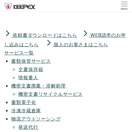
MENU
arrow_forward_ios
arrow_forward_ios
依頼書ダウンロードはこちら
WEB請求のお申
arrow_forward_ios
し込みはこちら
個人のお客さまはこちら
サービス一覧
書類保管サービス
文書保存箱
情報番人
機密文書廃棄・溶解処理
機密文書リサイクルサービス
書類電子化
冷凍冷蔵倉庫
物流アウトソーシング
発送代行