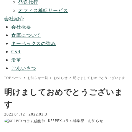
発送代行
オフィス移転サービス
会社紹介
会社概要
倉庫について
キーペックスの強み
CSR
沿革
ごあいさつ
TOPページ
お知らせ一覧
お知らせ
明けましておめでとうございます
明けましておめでとうございま
す
投稿日
更新日
2022.01.12
2022.03.3
著者
カテゴリー
KEEPEXコラム編集部
お知らせ