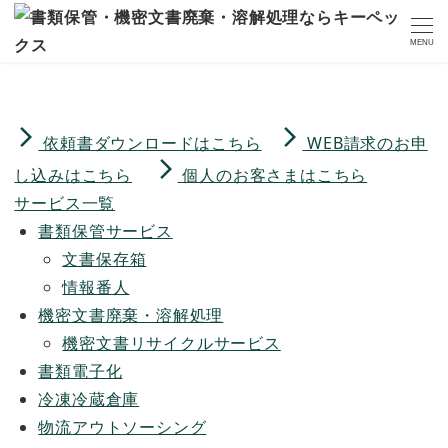
MENU
arrow_forward_ios
arrow_forward_ios
依頼書ダウンロードはこちら
WEB請求のお申
arrow_forward_ios
し込みはこちら
個人のお客さまはこちら
サービス一覧
書類保管サービス
文書保存箱
情報番人
機密文書廃棄・溶解処理
機密文書リサイクルサービス
書類電子化
冷凍冷蔵倉庫
物流アウトソーシング